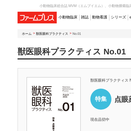
小動物臨床総合誌 MVM（エムブイエム）、小動物腫瘍臨床
小動物臨床
雑誌
動物看護
シリーズ
ホーム
獣医眼科プラクティス
No.01
獣医眼科プラクティス No.01
獣医眼科プラクティス N
点眼薬
特集
現在品切中