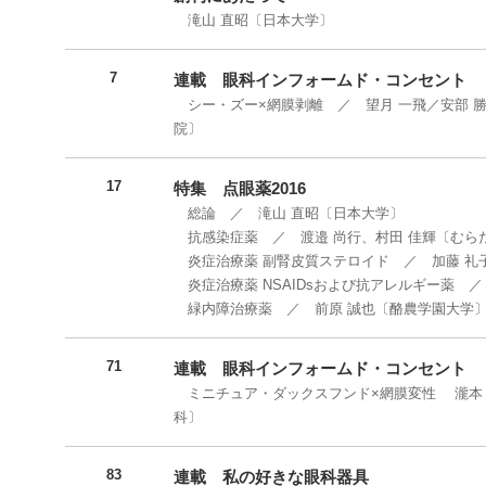
滝山 直昭〔日本大学〕
7
連載 眼科インフォームド・コンセント
シー・ズー×網膜剥離 ／ 望月 一飛／安部 
院〕
17
特集 点眼薬2016
総論 ／ 滝山 直昭〔日本大学〕
抗感染症薬 ／ 渡邉 尚行、村田 佳輝〔むら
炎症治療薬 副腎皮質ステロイド ／ 加藤 礼
炎症治療薬 NSAIDsおよび抗アレルギー薬 ／
緑内障治療薬 ／ 前原 誠也〔酪農学園大学
71
連載 眼科インフォームド・コンセント
ミニチュア・ダックスフンド×網膜変性 瀧本 
科〕
83
連載 私の好きな眼科器具