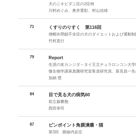
犬のニキビダニ症の2症例
川村めぐみ、奥井寛彰、村山信雄
71
くすりのりすく 第116回
僧帽弁閉鎖不全症の犬のダイエットおよび運動制
竹村直行
79
Report
生涯の友カンジダ～タイ王立チュラロンコン大学
微生物学講座真菌研究室客員研究員、新見昌一先
加納 塁
84
目で見る犬の病気60
前立腺嚢胞
西田幸司
87
ピンポイント角膜潰瘍・猫
第3回 眼瞼内反症