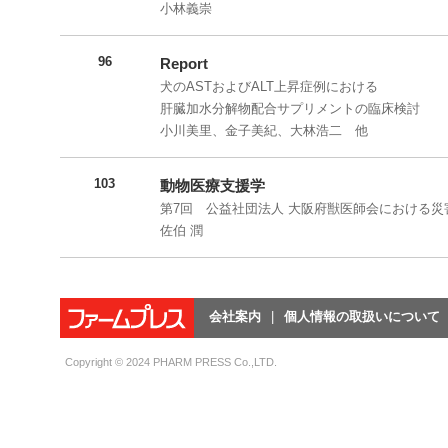
小林義崇
96
Report
犬のASTおよびALT上昇症例における
肝臓加水分解物配合サプリメントの臨床検討
小川美里、金子美紀、大林浩二 他
103
動物医療支援学
第7回 公益社団法人 大阪府獣医師会における
佐伯 潤
会社案内
個人情報の取扱いについて
Copyright © 2024 PHARM PRESS Co.,LTD.