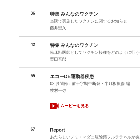
36
特集 みんなのワクチン
当院で実施したワクチンに関するお知らせ
藤井聖久
42
特集 みんなのワクチン
臨床獣医師としてワクチン接種をどのように行う
栗田吾郎
55
エコーDE運動器疾患
02 膝関節：前十字靭帯断裂・半月板損傷 編
枝村一弥
ムービーを見る
67
Report
あたらしいノミ・マダニ駆除薬フルララネルが奏