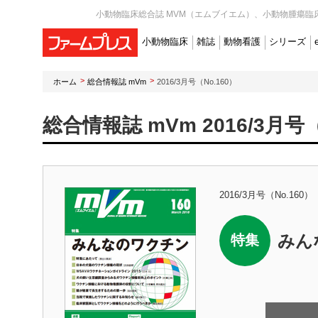
小動物臨床総合誌 MVM（エムブイエム）、小動物腫瘍臨床
小動物臨床
雑誌
動物看護
シリーズ
ホーム
総合情報誌 mVm
2016/3月号（No.160）
総合情報誌 mVm 2016/3月号（
2016/3月号（No.160）
みん
特集