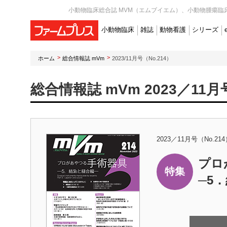
小動物臨床総合誌 MVM（エムブイエム）、小動物腫瘍臨床
小動物臨床
雑誌
動物看護
シリーズ
ホーム
総合情報誌 mVm
2023/11月号（No.214）
総合情報誌 mVm 2023／11月
2023／11月号（No.21
プロ
特集
─5