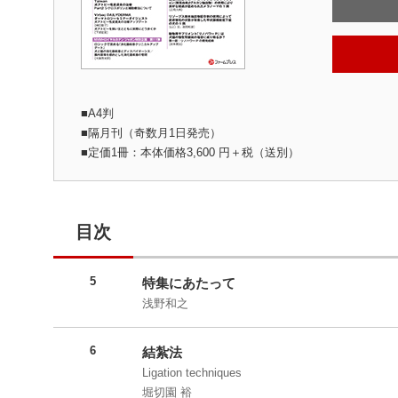
■A4判
■隔月刊（奇数月1日発売）
■定価1冊：本体価格3,600 円＋税（送別）
目次
5
特集にあたって
浅野和之
6
結紮法
Ligation techniques
堀切園 裕