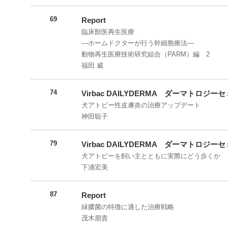
69
Report
臨床獣医再生医療
―ホームドクターが行う幹細胞療法―
動物再生医療技術研究組合（PARM）編 2
福田 威
74
Virbac DAILYDERMA ダーマトロジ
犬アトピー性皮膚炎の治療アップデート
神田聡子
79
Virbac DAILYDERMA ダーマトロジ
犬アトピーを飼い主とともに実際にどう歩くか
下浦宏美
87
Report
緑膿菌の特徴に適した治療戦略
茂木朋貴