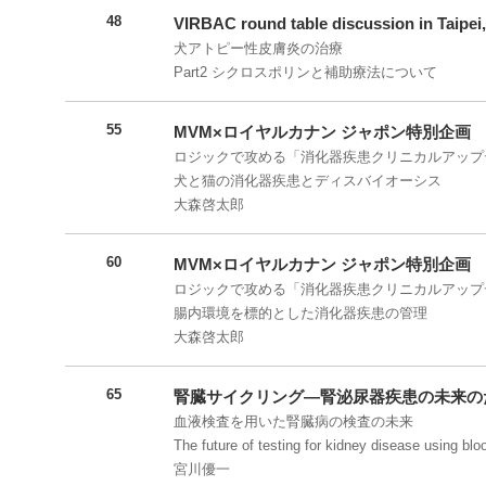
48
VIRBAC round table discussion in Taipei
犬アトピー性皮膚炎の治療
Part2 シクロスポリンと補助療法について
55
MVM×ロイヤルカナン ジャポン特別企画 
ロジックで攻める「消化器疾患クリニカルアップ
犬と猫の消化器疾患とディスバイオーシス
大森啓太郎
60
MVM×ロイヤルカナン ジャポン特別企画 
ロジックで攻める「消化器疾患クリニカルアップ
腸内環境を標的とした消化器疾患の管理
大森啓太郎
65
腎臓サイクリング―腎泌尿器疾患の未来の
血液検査を用いた腎臓病の検査の未来
The future of testing for kidney disease using blo
宮川優一