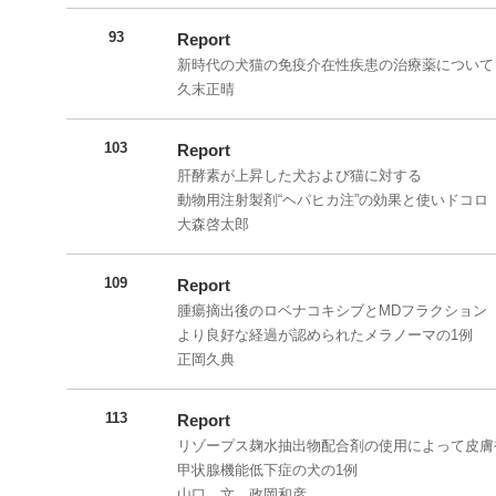
93
Report
新時代の犬猫の免疫介在性疾患の治療薬について
久末正晴
103
Report
肝酵素が上昇した犬および猫に対する
動物用注射製剤“ヘパヒカ注”の効果と使いドコロ
大森啓太郎
109
Report
腫瘍摘出後のロベナコキシブとMDフラクション（
より良好な経過が認められたメラノーマの1例
正岡久典
113
Report
リゾープス麹水抽出物配合剤の使用によって皮膚
甲状腺機能低下症の犬の1例
山口 文、政岡和彦