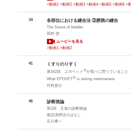
>動画1
>動画2
>動画3
>動画4
>動画5
>動画6
>
34
各部位における縫合法 ③膀胱の縫合
The Suture of bladder
田村 啓
ムービーを見る
>動画1
>動画2
41
くすりのりすく
Ⓡ
第162回 エポベット
が我々に問うていること
Ⓡ
What EPOVET
is asking veterinarians
竹村直行
46
診断推論
第2回 王道の診断推論
仮説演繹法のはなし
石川勇一