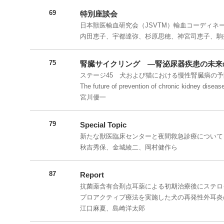
69
特別座談会
日本獣医輸血研究会（JSVTM）輸血コーディネ
内田恵子、宇都達弥、杉原思穂、神宮司恵子、駒
75
腎臓サイクリング ―腎泌尿器疾患の未来
ステージ45 犬および猫における慢性腎臓病の
The future of prevention of chronic kidney diseas
宮川優一
79
Special Topic
新たな獣医臨床センターと夜間救急診療について
秋吉秀保、金城綾二、岡村健作ら
87
Report
抗菌薬含有合剤点耳薬による初期治療後にステロ
プロアクティブ療法を実施した犬の再発性外耳炎
江口麻夏、島崎洋太郎