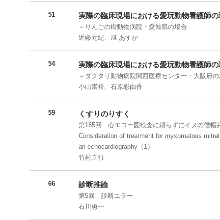
51
実際の臨床現場における愛玩動物看護師の
～りんごの樹動物病院・愛知県の場合
近藤元紀、旭 あすか
54
実際の臨床現場における愛玩動物看護師の
～ダクタリ動物病院関西医療センター・大阪府の
小山崇裕、石原彩由香
59
くすりのりすく
第165回 心エコー図検査に頼らずにイヌの僧帽
Consideration of treatment for myxomatous mitral
an echocardiography（1）
竹村直行
66
診断推論
第5回 診断エラー
石川勇一