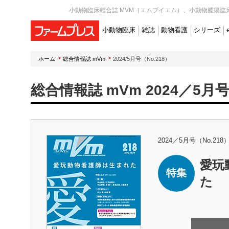
小動物臨床総合誌 MVM（エムブイエム）、小動物腫瘍臨床
小動物臨床
雑誌
動物看護
シリーズ
ホーム
総合情報誌 mVm
2024/5月号（No.218）
総合情報誌 mVm 2024／5月号
2024／5月号（No.218
愛玩
特集
た