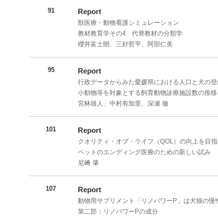
91
Report
獣医療・動物看護シミュレーション
教材教育学その4 代替教材の分類学
櫻井富士朗、三好哲平、阿部仁美
95
Report
行政データからみた愛媛県における人口と犬の登
小動物等を対象とする飼育動物診療施設数の推移
宮林雄人、中村有加里、深瀬 徹
101
Report
クオリティ・オブ・ライフ（QOL）の向上を目指
ペットのエンディング医療のための新しい試み
尼﨑 肇
107
Report
動物用サプリメント「リノパワーP」は犬猫の慢
第二部：リノパワーPの成分